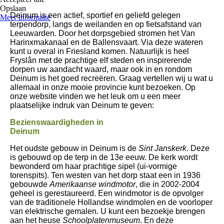
Opslaan
Deinum is een actief, sportief en geliefd gelegen
Meer informatie
terpendorp, langs de weilanden en op fietsafstand van
Leeuwarden.
Door het dorpsgebied stromen het Van
Harinxmakanaal en de Ballensvaart. Via deze wateren
kunt u overal in Friesland komen.
Natuurlijk is heel
Fryslân met de prachtige elf steden en inspirerende
dorpen uw aandacht waard, maar ook in en rondom
Deinum is het goed recreëren. Graag vertellen wij u wat u
allemaal in onze mooie provincie kunt bezoeken. Op
onze website vinden we het leuk om u een meer
plaatselijke indruk van Deinum te geven:
Bezienswaardigheden in
Deinum
Het oudste gebouw in Deinum is de
Sint Janskerk
. Deze
is gebouwd op de terp in de 13e eeuw. De kerk wordt
bewonderd om haar prachtige sipel (ui-vormige
torenspits). Ten westen van het dorp staat een in 1936
gebouwde
Amerikaanse windmotor
, die in 2002-2004
geheel is gerestaureerd. Een windmotor is de opvolger
van de traditionele Hollandse windmolen en de voorloper
van elektrische gemalen. U kunt een bezoekje brengen
aan het heuse
Schoolplatenmuseum
. En deze